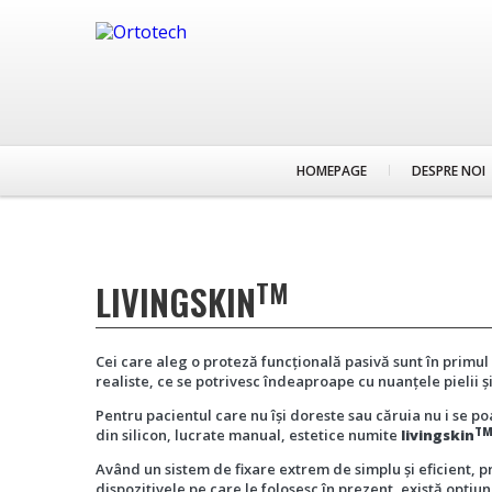
HOMEPAGE
DESPRE NOI
TM
LIVINGSKIN
Cei care aleg o proteză funcțională pasivă sunt în primul 
realiste, ce se potrivesc îndeaproape cu nuanțele pielii
Pentru pacientul care nu își doreste sau căruia nu i se 
T
din silicon, lucrate manual, estetice numite
livingskin
Având un sistem de fixare extrem de simplu și eficient, 
dispozitivele pe care le folosesc în prezent, există opți