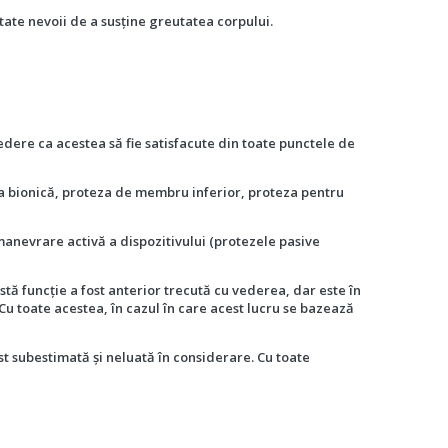
ate nevoii de a susține greutatea corpului.
edere ca acestea să fie satisfacute din toate punctele de
za bionică, proteza de membru inferior, proteza pentru
manevrare activă a dispozitivului (protezele pasive
tă funcţie a fost anterior trecută cu vederea, dar este în
u toate acestea, în cazul în care acest lucru se bazează
ost subestimată și neluată în considerare. Cu toate