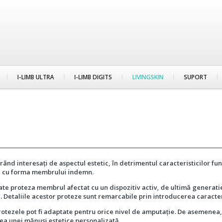
I-LIMB ULTRA
I-LIMB DIGITS
LIVINGSKIN
SUPORT
rând interesați de aspectul estetic, în detrimentul caracteristicilor fu
 și cu forma membrului indemn.
poate proteza membrul afectat cu un dispozitiv activ, de ultimă genera
M
. Detaliile acestor proteze sunt remarcabile prin introducerea caracterist
protezele pot fi adaptate pentru orice nivel de amputație. De asemenea,
unea unei mănuși estetice personalizată.