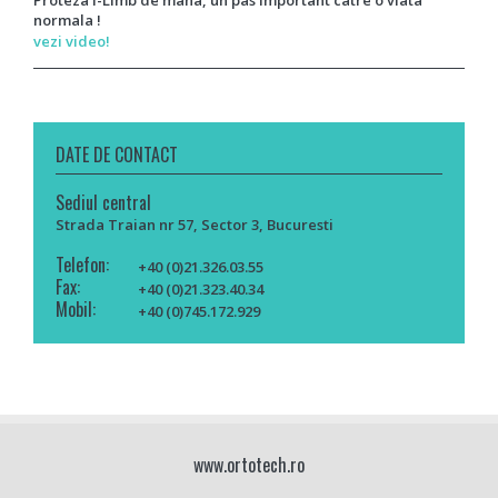
normala !
vezi video!
DATE DE CONTACT
Sediul central
Strada Traian nr 57, Sector 3, Bucuresti
Telefon:
+40 (0)21.326.03.55
Fax:
+40 (0)21.323.40.34
Mobil:
+40 (0)745.172.929
www.ortotech.ro